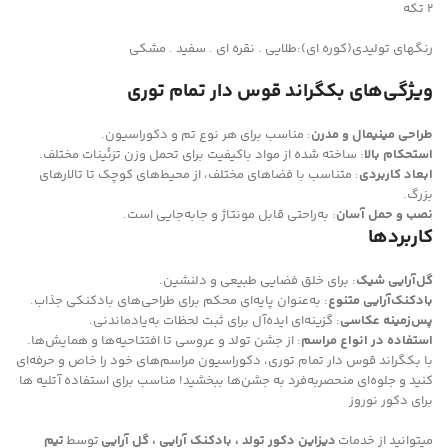
2 تکه
رنگهای تولیدی(کوره ای):طلایی . نقره ای . سفید . مشکی
ویژگی‌های بکگراند قوس دار تمام توری
طراحی مینیمال و مدرن
: مناسب برای هر نوع تم و دکوراسیون.
استحکام بالا
: ساخته شده از مواد باکیفیت برای تحمل وزن تزئینات مختلف.
ابعاد کاربردی
: متناسب با فضاهای مختلف، از محیط‌های کوچک تا تالارهای
بزرگ.
نصب و حمل آسان
: به‌راحتی قابل مونتاژ و جابه‌جایی است.
کاربردها
گل‌آرایی شیک
: برای خلق فضایی طبیعی و دلنشین.
بادکنک‌آرایی متنوع
: به‌عنوان پایه‌ای محکم برای طراحی‌های بادکنکی جذاب.
پس‌زمینه عکاسی
: گزینه‌ای ایده‌آل برای ثبت لحظات به‌یادماندنی.
استفاده در انواع مراسم
: از جشن تولد و عروسی تا افتتاحیه‌ها و همایش‌ها.
با بکگراند قوس دار تمام توری، دکوراسیون مراسم‌های خود را خاص و حرفه‌ای
کنید و جلوه‌ای منحصربه‌فرد به جشن‌ها ببخشید! مناسب برای استفاده آتلیه ها
برای دکور نوروز
میتوانید از خدمات
دیزاین دکور تولد ، بادکنک آرایی ، گل آرایی
توسط
تیم