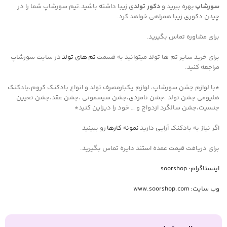
سورشاپ
بهره ببرید و
دکور تولد
ی زیبا داشته باشید.تیم سورشاپ شما را در
چیدن دکوری زیبا همراهی خواهد کرد.
برای مشاوره تماس بگیرید.
برای خرید سایر تم ها تولد میتوانید به قسمت
تم های تولد
در سایت سورشاپ
مراجعه کنید.
*با لوازم جشن سورشاپ، لوازم یکبارمصرف تولد و انواع بادکنک کروم،بادکنک
هلیومی جشن تولد ،جشن نامزدی،جشن سیسمونی ،جشن عقد،جشن تعیین
جنسیت،جشن سالگرد ازدواج و … خود را دیزاین کنید*
اگر نیاز به بادکنک آرایی دارید
نمونه کارها
رو ببینید
برای دریافت قیمت عمده استند دایره تماس بگیرید.
اینستاگرام: soorshop
وب سایت: www.soorshop.com