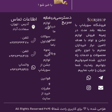
با خبر شو !
دسترسی
اجاره
فروشگاه
اطلاعات تماس
سریع
لوازم
آدرس : تهران،
فروشگاه سورشاپ با
درباره
تولد
سعادت آباد
سابقه بلند مدت در
ما
زمینه فروش لوازم
سوالات
تلفن :
تماس
جشن و تولد با هدف
متداول
02122133470
باما
تامین نیاز خریداران
نحوه
محترم با تنوع بالای
تلفن :
وبلاگ
خرید
محصولات و خدمات راه
09383984116
لوازم
اندازی شده.امیدواریم
واتساپ
جشن از
بتوانیم رضایت شما
۰۹۳۸۳۹۸۴۱۱۶
سورشاپ
عزیزان را جلب نماییم
قوانین
و
مقررات
خرید از
سایت
طراحی شده با 💛 برای کاربری راحت شما
© All Rights Reserved 2026