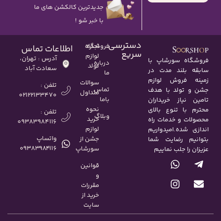
جدیدترین کالکشن های ما
با خبر شو !
دسترسی
اجاره
فروشگاه
اطلاعات تماس
سریع
لوازم
آدرس : تهران،
فروشگاه سورشاپ با
درباره
تولد
سعادت آباد
سابقه بلند مدت در
ما
زمینه فروش لوازم
سوالات
تلفن :
تماس
جشن و تولد با هدف
متداول
02122133470
باما
تامین نیاز خریداران
نحوه
محترم با تنوع بالای
تلفن :
وبلاگ
خرید
محصولات و خدمات راه
09383984116
لوازم
اندازی شده.امیدواریم
واتساپ
جشن از
بتوانیم رضایت شما
۰۹۳۸۳۹۸۴۱۱۶
سورشاپ
عزیزان را جلب نماییم
قوانین
و
مقررات
خرید از
سایت