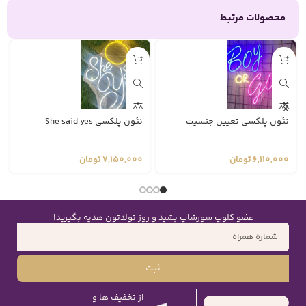
محصولات مرتبط
نئون پلکسی تعیین جنسیت
نئون پلکسی She said yes
6,110,000
تومان
7,150,000
تومان
عضو کلوپ سورشاپ بشید و روز تولدتون هدیه بگیرید!
ثبت
از تخفیف ها و