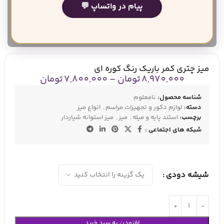
پیام در واتساپ 💬
بزرگنمایی تصویر
میز چتری کمر باریک رنگ کوره ای
8,970,000
تومان
–
7,800,000
تومان
شناسه محصول:
نامعلوم
دسته:
لوازم دکور و تجهیزات مراسم
,
انواع میز
برچسب:
استند پایه و میله
,
میز
,
میز استوانه شیاردار
شبکه های اجتماعی :
شیشه دودی
افزودن به سبد خرید