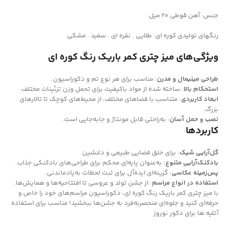
جنس: آهن قوطی 20 میل
رنگهای تولیدی کوره ای: طلایی . نقره ای . سفید . مشکی
ویژگی‌های میز چتری کمر باریک رنگ کوره ای
طراحی مینیمال و مدرن
: مناسب برای هر نوع تم و دکوراسیون.
استحکام بالا
: ساخته شده از مواد باکیفیت برای تحمل وزن تزئینات مختلف.
ابعاد کاربردی
: متناسب با فضاهای مختلف، از محیط‌های کوچک تا تالارهای
بزرگ.
نصب و حمل آسان
: به‌راحتی قابل مونتاژ و جابه‌جایی است.
کاربردها
گل‌آرایی شیک
: برای خلق فضایی طبیعی و دلنشین.
بادکنک‌آرایی متنوع
: به‌عنوان پایه‌ای محکم برای طراحی‌های بادکنکی جذاب.
پس‌زمینه عکاسی
: گزینه‌ای ایده‌آل برای ثبت لحظات به‌یادماندنی.
استفاده در انواع مراسم
: از جشن تولد و عروسی تا افتتاحیه‌ها و همایش‌ها.
با میز چتری کمر باریک رنگ کوره ای، دکوراسیون مراسم‌های خود را خاص و
حرفه‌ای کنید و جلوه‌ای منحصربه‌فرد به جشن‌ها ببخشید! مناسب برای استفاده
آتلیه ها برای دکور نوروز