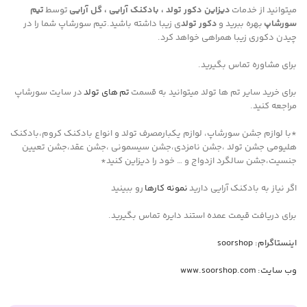
میتوانید از خدمات
دیزاین دکور تولد ، بادکنک آرایی ، گل آرایی
توسط
تیم
سورشاپ
بهره ببرید و
دکور تولد
ی زیبا داشته باشید.تیم سورشاپ شما را در
چیدن دکوری زیبا همراهی خواهد کرد.
برای مشاوره تماس بگیرید.
برای خرید سایر تم ها تولد میتوانید به قسمت
تم های تولد
در سایت سورشاپ
مراجعه کنید.
*با لوازم جشن سورشاپ، لوازم یکبارمصرف تولد و انواع بادکنک کروم،بادکنک
هلیومی جشن تولد ،جشن نامزدی،جشن سیسمونی ،جشن عقد،جشن تعیین
جنسیت،جشن سالگرد ازدواج و … خود را دیزاین کنید*
اگر نیاز به بادکنک آرایی دارید
نمونه کارها
رو ببینید
برای دریافت قیمت عمده استند دایره تماس بگیرید.
اینستاگرام: soorshop
وب سایت: www.soorshop.com