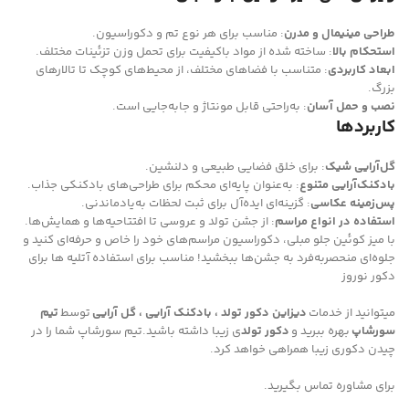
طراحی مینیمال و مدرن
: مناسب برای هر نوع تم و دکوراسیون.
استحکام بالا
: ساخته شده از مواد باکیفیت برای تحمل وزن تزئینات مختلف.
ابعاد کاربردی
: متناسب با فضاهای مختلف، از محیط‌های کوچک تا تالارهای
بزرگ.
نصب و حمل آسان
: به‌راحتی قابل مونتاژ و جابه‌جایی است.
کاربردها
گل‌آرایی شیک
: برای خلق فضایی طبیعی و دلنشین.
بادکنک‌آرایی متنوع
: به‌عنوان پایه‌ای محکم برای طراحی‌های بادکنکی جذاب.
پس‌زمینه عکاسی
: گزینه‌ای ایده‌آل برای ثبت لحظات به‌یادماندنی.
استفاده در انواع مراسم
: از جشن تولد و عروسی تا افتتاحیه‌ها و همایش‌ها.
با میز کوئین جلو مبلی، دکوراسیون مراسم‌های خود را خاص و حرفه‌ای کنید و
جلوه‌ای منحصربه‌فرد به جشن‌ها ببخشید! مناسب برای استفاده آتلیه ها برای
دکور نوروز
میتوانید از خدمات
دیزاین دکور تولد ، بادکنک آرایی ، گل آرایی
توسط
تیم
سورشاپ
بهره ببرید و
دکور تولد
ی زیبا داشته باشید.تیم سورشاپ شما را در
چیدن دکوری زیبا همراهی خواهد کرد.
برای مشاوره تماس بگیرید.