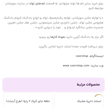
برای خرید سایر تم ها تولد میتوانید به قسمت
تم های تولد
در سایت سورشاپ
مراجعه کنید.
*با لوازم جشن سورشاپ، لوازم یکبارمصرف تولد و انواع بادکنک کروم،بادکنک
هلیومی جشن تولد ،جشن نامزدی،جشن سیسمونی ،جشن عقد،جشن تعیین
جنسیت،جشن سالگرد ازدواج و … خود را دیزاین کنید*
اگر نیاز به بادکنک آرایی دارید
نمونه کارها
رو ببینید
برای دریافت قیمت عمده استند دایره تماس بگیرید.
اینستاگرام: soorshop
وب سایت: www.soorshop.com
محصولات مرتبط
-27%
استند دایره مشبک
حلقه جای کیک ۲ پایه (طرح آبنبات)