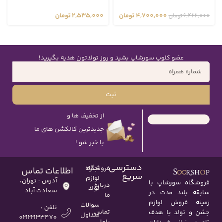
4,700,000
تومان
2,535,000
تومان
6,422,000
تومان
عضو کلوپ سورشاپ بشید و روز تولدتون هدیه بگیرید!
ثبت
از تخفیف ها و
جدیدترین کالکشن های ما
با خبر شو !
دسترسی
اجاره
فروشگاه
اطلاعات تماس
سریع
لوازم
آدرس : تهران،
فروشگاه سورشاپ با
درباره
تولد
سعادت آباد
سابقه بلند مدت در
ما
زمینه فروش لوازم
سوالات
تلفن :
تماس
جشن و تولد با هدف
متداول
02122133470