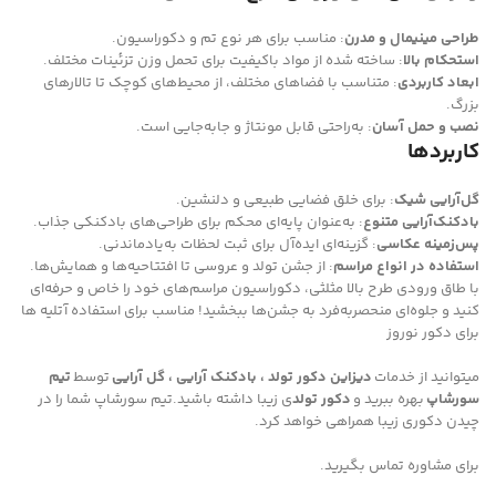
طراحی مینیمال و مدرن
: مناسب برای هر نوع تم و دکوراسیون.
استحکام بالا
: ساخته شده از مواد باکیفیت برای تحمل وزن تزئینات مختلف.
ابعاد کاربردی
: متناسب با فضاهای مختلف، از محیط‌های کوچک تا تالارهای
بزرگ.
نصب و حمل آسان
: به‌راحتی قابل مونتاژ و جابه‌جایی است.
کاربردها
گل‌آرایی شیک
: برای خلق فضایی طبیعی و دلنشین.
بادکنک‌آرایی متنوع
: به‌عنوان پایه‌ای محکم برای طراحی‌های بادکنکی جذاب.
پس‌زمینه عکاسی
: گزینه‌ای ایده‌آل برای ثبت لحظات به‌یادماندنی.
استفاده در انواع مراسم
: از جشن تولد و عروسی تا افتتاحیه‌ها و همایش‌ها.
با طاق ورودی طرح بالا مثلثی، دکوراسیون مراسم‌های خود را خاص و حرفه‌ای
کنید و جلوه‌ای منحصربه‌فرد به جشن‌ها ببخشید! مناسب برای استفاده آتلیه ها
برای دکور نوروز
میتوانید از خدمات
دیزاین دکور تولد ، بادکنک آرایی ، گل آرایی
توسط
تیم
سورشاپ
بهره ببرید و
دکور تولد
ی زیبا داشته باشید.تیم سورشاپ شما را در
چیدن دکوری زیبا همراهی خواهد کرد.
برای مشاوره تماس بگیرید.