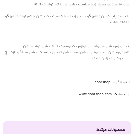
های10 عددی، بسیار زیبا مناسب جشن ها با تم تولد دخترانه
با جعبه پاپ کورن
فلامینگو
بسیار زیبا و با کیفیت یک جشن با تم تولد
فلامینگو
داشته باشید …
*با لوازم جشن سورشاپ و لوازم یکبارمصرف تولد جشن تولد ،جشن
نامزدی،جشن سیسمونی ،جشن عقد،جشن تعیین جنسیت،جشن سالگرد ازدواج
و … خود را دیزاین کنید*
اینستاگرام: soorshop
وب سایت: www.soorshop.com
محصولات مرتبط