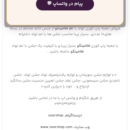
پیام در واتساپ 💬
ظرف پاپ کورن با تم فلامینگو
0
تومان
ظرف پاپ کورن با
تم فلامینگو
:
فروش جعبه پاپ کورن تولد با
تم فلامینگو
از جنس کاغذ محکم در بسته
های10 عددی، بسیار زیبا مناسب جشن ها با تم تولد دخترانه
با جعبه پاپ کورن
فلامینگو
بسیار زیبا و با کیفیت یک جشن با تم تولد
فلامینگو
داشته باشید …
*با لوازم جشن سورشاپ و لوازم یکبارمصرف تولد جشن تولد ،جشن
نامزدی،جشن سیسمونی ،جشن عقد،جشن تعیین جنسیت،جشن سالگرد
ازدواج و … خود را دیزاین کنید*
از طریق تلگرام و واتس اپ با ما در تماس باشید
۰۹۳۸۳۹۸۴۱۱۶
اینستاگرام: soorshop
وب سایت: www.soorshop.com