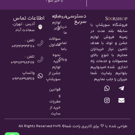
با خبر شو !
دسترسی
اجاره
فروشگاه
اطلاعات تماس
سریع
لوازم
آدرس : تهران،
فروشگاه سورشاپ با
درباره
تولد
سعادت آباد
سابقه بلند مدت در
ما
زمینه فروش لوازم
سوالات
تلفن :
تماس
جشن و تولد با هدف
متداول
02122133470
باما
تامین نیاز خریداران
نحوه
محترم با تنوع بالای
تلفن :
وبلاگ
خرید
محصولات و خدمات راه
09383984116
لوازم
اندازی شده.امیدواریم
واتساپ
جشن از
بتوانیم رضایت شما
۰۹۳۸۳۹۸۴۱۱۶
سورشاپ
عزیزان را جلب نماییم
قوانین
و
مقررات
خرید از
سایت
طراحی شده با 💛 برای کاربری راحت شما
© All Rights Reserved 2026