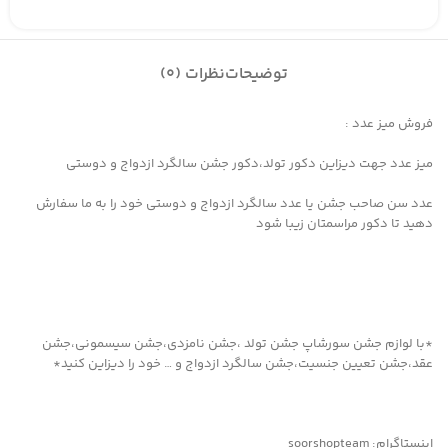
توضیحات
نظرات (0)
فروش میز عدد :
میز عدد جهت دیزاین دکور تولد،دکور جشن سالگرد ازدواج و دوستی
عدد سن صاحب جشن یا عدد سالگرد ازدواج و دوستی خود را به ما سفارش
دهید تا دکور مراسمتان زیبا شود
*با لوازم جشن سورشاپ جشن تولد ،جشن نامزدی،جشن سیسمونی،جشن
عقد،جشن تعیین جنسیت،جشن سالگرد ازدواج و … خود را دیزاین کنید*
اینستاگرام: soorshopteam