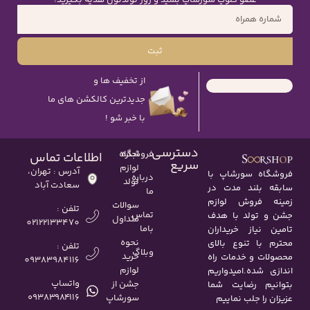
عضو کلوپ سورشاپ بشید و روز تولدتون هدیه بگیرید!
ثبت
از تخفیف ها و
جدیدترین کالکشن های ما
با خبر شو !
دسترسی
اجاره
فروشگاه
اطلاعات تماس
سریع
لوازم
آدرس : تهران،
فروشگاه سورشاپ با
درباره
تولد
سعادت آباد
سابقه بلند مدت در
ما
زمینه فروش لوازم
سوالات
تلفن :
تماس
جشن و تولد با هدف
متداول
02122133470
باما
تامین نیاز خریداران
نحوه
محترم با تنوع بالای
تلفن :
وبلاگ
خرید
محصولات و خدمات راه
09383984116
لوازم
اندازی شده.امیدواریم
واتساپ
جشن از
بتوانیم رضایت شما
۰۹۳۸۳۹۸۴۱۱۶
سورشاپ
عزیزان را جلب نماییم