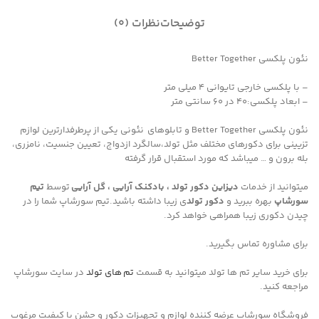
توضیحات
نظرات (0)
نئون پلکسی Better Together
– با پلکسی خارجی تایوانی ۴ میلی متر
– ابعاد پلکسی:۴۰ در ۶۰ سانتی متر
نئون پلکسی Better Together و تابلوهای نئونی یکی از پرطرفدارترین لوازم
تزیینی برای دکورهای مختلف مثل تولد،سالگرد ازدواج، تعیین جنسیت، نامزری،
بله برون و … میباشد که مورد استقبال قرار گرفته
میتوانید از خدمات
دیزاین دکور تولد ، بادکنک آرایی ، گل آرایی
توسط
تیم
سورشاپ
بهره ببرید و
دکور تولد
ی زیبا داشته باشید.تیم سورشاپ شما را در
چیدن دکوری زیبا همراهی خواهد کرد.
برای مشاوره تماس بگیرید.
برای خرید سایر تم ها تولد میتوانید به قسمت
تم های تولد
در سایت سورشاپ
مراجعه کنید.
فروشگاه سورشاپ عرضه کننده لوازم و تجهیزات دکور و جشن با کیفیت مرغوب