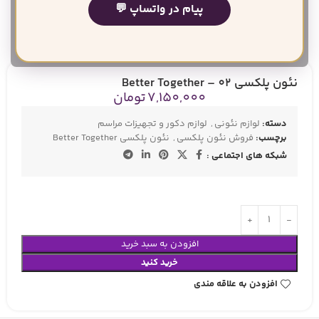
پیام در واتساپ 💬
بزرگنمایی تصویر
نئون پلکسی Better Together – 02
7,150,000
تومان
دسته:
لوازم نئونی
,
لوازم دکور و تجهیزات مراسم
برچسب:
فروش نئون پلکسی
,
نئون پلکسی Better Together
شبکه های اجتماعی :
افزودن به سبد خرید
خرید کنید
افزودن به علاقه مندی