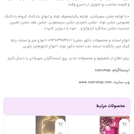
و قیمت مناسب و تحویل در اسرع وقت
*با لوازم جشن سورشاپ، لوازم یکبارمصرف تولد و انواع بادکنک کروم،بادکنک
هلیومی جشن تولد ،جشن نامزدی،جشن سیسمونی ،جشن عقد،جشن تعیین
جنسیت،جشن سالگرد ازدواج و … خود را دیزاین کنید*
انواع استند و محصولات دکور جشن| | ۰۹۳۸۳۹۸۴۱۱۶ | انواع میز و استند،پایه
کیک میز بکگراند استند عدد اجاره دکور تولد | انواع تابلوهای نئونی
برای اطلاع از تخفیفها و محصولات جدید پیج اینستاگران سورشاپ را دنبال کنید.
اینستاگرام: soorshop
وب سایت: www.soorshop.com
محصولات مرتبط