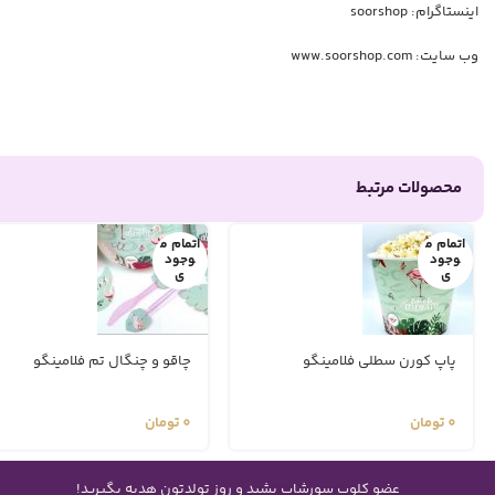
اینستاگرام: soorshop
وب سایت: www.soorshop.com
محصولات مرتبط
اتمام م
اتمام م
وجود
وجود
ی
ی
پاپ کورن سطلی فلامینگو
چاقو و چنگال تم فلامینگو
0
تومان
0
تومان
عضو کلوپ سورشاپ بشید و روز تولدتون هدیه بگیرید!