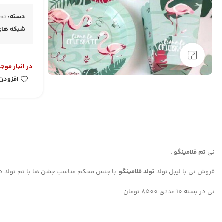
دسته:
تم 
شبکه های 
بزرگنمایی تصویر
در انبار موج
افزودن 
نی
تم فلامینگو
:
فروش نی با لیبل تولد
تولد فلامینگو
با جنس محکم مناسب جشن ها با تم تولد دخ
نی در بسته 10 عددی 8500 تومان