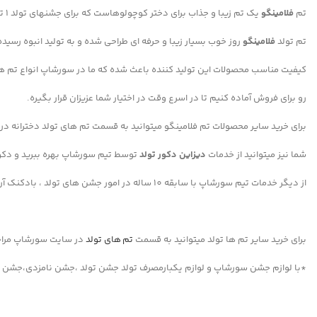
تم
فلامینگو
یک تم زیبا و جذاب برای دختر کوچولوهاست که برای جشنهای تولد 1 تا 10 سالگی مورد انتخاب خیلی از مادر و پدر هاست.
تم تولد
فلامینگو
روز خوب بسیار زیبا و حرفه ای طراحی شده و به تولید انبوه رسیده
کیفیت مناسب محصولات این تولید کننده باعث شده که ما در سورشاپ انواع تم ه
رو برای فروش آماده کنیم تا در اسرع وقت در اختیار شما عزیزان قرار بگیره.
برای خرید سایر محصولات تم فلامینگو میتوانید به قسمت تم های تولد دخترانه د
شما نیز میتوانید از خدمات
دیزاین دکور تولد
توسط تیم سورشاپ بهره ببرید و دکور
از دیگر خدمات تیم سورشاپ با سابقه 10 ساله در امور جشن های تولد ، بادکنک آرایی و گل آرایی میباشد که میتوانید فقط با یک تماس از این خدمات حرفه ای بهره ببرید
برای خرید سایر تم ها تولد میتوانید به قسمت
تم های تولد
در سایت سورشاپ مراج
*با لوازم جشن سورشاپ و لوازم یکبارمصرف تولد جشن تولد ،جشن نامزدی،جشن 